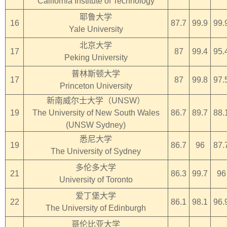
California Institute of Technology
耶鲁大学
16
87.7
99.9
99.
Yale University
北京大学
17
87
99.4
95.
Peking University
普林斯顿大学
17
87
99.8
97.
Princeton University
新南威尔士大学（UNSW）
19
The University of New South Wales
86.7
89.7
88.
(UNSW Sydney)
悉尼大学
19
86.7
96
87.
The University of Sydney
多伦多大学
21
86.3
99.7
96
University of Toronto
爱丁堡大学
22
86.1
98.1
96.
The University of Edinburgh
哥伦比亚大学