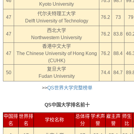
46
76.3
98.7
99.
Kyoto University
代尔夫特理工大学
47
76.2
73
79
Delft University of Technology
西北大学
47
76.2
83.8
60.
Northwestern University
香港中文大学
47
The Chinese University of Hong Kong
76.2
88.4
46.
(CUHK)
复旦大学
50
74.4
84.7
89.
Fudan University
>>
QS世界大学完整榜单
QS中国大学排名前十
中国排
世界排
总体得
学术声
雇主声
师生
学校名称
名
名
分
誉
誉
比