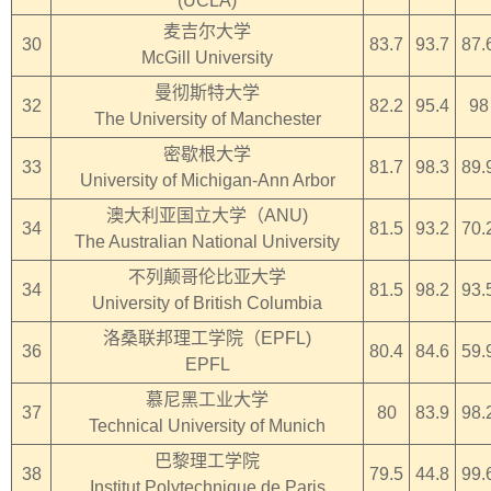
(UCLA)
麦吉尔大学
30
83.7
93.7
87.
McGill University
曼彻斯特大学
32
82.2
95.4
98
The University of Manchester
密歇根大学
33
81.7
98.3
89.
University of Michigan-Ann Arbor
澳大利亚国立大学（ANU)
34
81.5
93.2
70.
The Australian National University
不列颠哥伦比亚大学
34
81.5
98.2
93.
University of British Columbia
洛桑联邦理工学院（EPFL)
36
80.4
84.6
59.
EPFL
慕尼黑工业大学
37
80
83.9
98.
Technical University of Munich
巴黎理工学院
38
79.5
44.8
99.
Institut Polytechnique de Paris