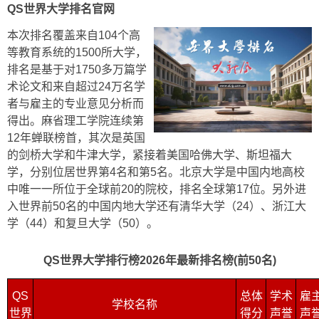
QS世界大学排名官网
本次排名覆盖来自104个高
等教育系统的1500所大学，
排名是基于对1750多万篇学
术论文和来自超过24万名学
者与雇主的专业意见分析而
得出。麻省理工学院连续第
12年蝉联榜首，其次是英国
的剑桥大学和牛津大学，紧接着美国哈佛大学、斯坦福大
学，分别位居世界第4名和第5名。北京大学是中国内地高校
中唯一一所位于全球前20的院校，排名全球第17位。另外进
入世界前50名的中国内地大学还有清华大学（24）、浙江大
学（44）和复旦大学（50）。
QS世界大学排行榜2026年最新排名榜(前50名)
QS
总体
学术
雇
学校名称
世界
得分
声誉
声