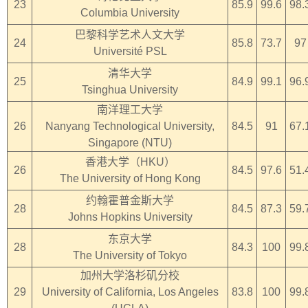
23
85.9
99.6
98.
Columbia University
巴黎科学艺术人文大学
24
85.8
73.7
97
Université PSL
清华大学
25
84.9
99.1
96.
Tsinghua University
南洋理工大学
26
Nanyang Technological University,
84.5
91
67.
Singapore (NTU)
香港大学（HKU）
26
84.5
97.6
51.
The University of Hong Kong
约翰霍普金斯大学
28
84.5
87.3
59.
Johns Hopkins University
东京大学
28
84.3
100
99.
The University of Tokyo
加州大学洛杉矶分校
29
University of California, Los Angeles
83.8
100
99.