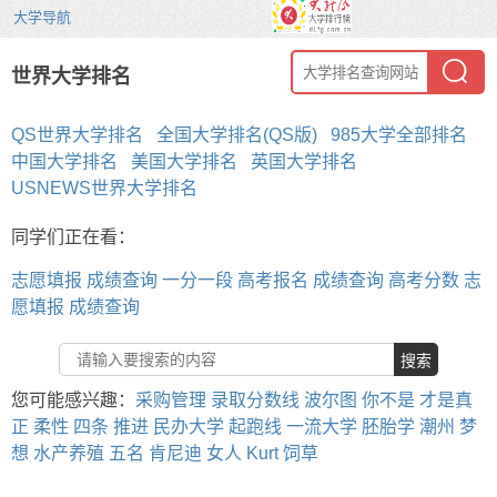
大学导航
世界大学排名
QS世界大学排名
全国大学排名(QS版)
985大学全部排名
中国大学排名
美国大学排名
英国大学排名
USNEWS世界大学排名
同学们正在看：
志愿填报
成绩查询
一分一段
高考报名
成绩查询
高考分数
志
愿填报
成绩查询
搜索
您可能感兴趣：
采购管理
录取分数线
波尔图
你不是
才是真
正
柔性
四条
推进
民办大学
起跑线
一流大学
胚胎学
潮州
梦
想
水产养殖
五名
肯尼迪
女人
Kurt
饲草