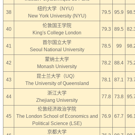
纽约大学（NYU）
38
79.5
95.9
98.
New York University (NYU)
伦敦国王学院
40
79.3
89.5
82.
King's College London
首尔国立大学
41
78.5
99
98.
Seoul National University
蒙纳士大学
42
78.2
88.4
75.
Monash University
昆士兰大学（UQ）
43
78.1
87.1
73.
The University of Queensland
浙江大学
44
77.8
73.8
95.
Zhejiang University
伦敦经济政治学院
45
The London School of Economics and
76.9
67.7
96.
Political Science (LSE)
京都大学