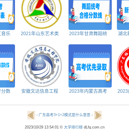
江音乐
2021年山东艺术类
2023年甘肃舞蹈统
湖北
段表
投档分数线
考合格分数线
考分数
安徽文达信息工程
2023年内蒙古高考
202
学院选科要求一览表
优先录取政策
技术学
-
广东高考3+1+2模式是什么意思
-
2023/10/29 13:54:01 ©
大学排行榜
dLfg.com.cn