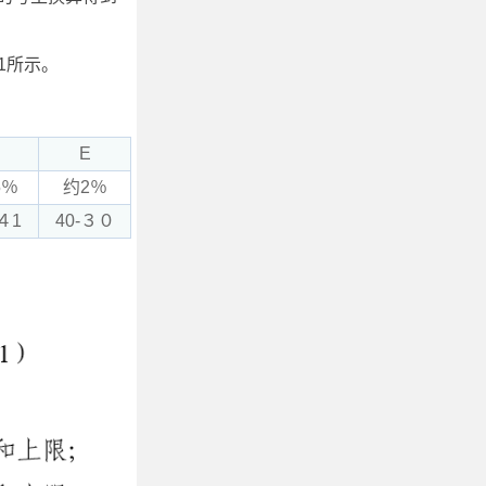
1所示。
E
5％
约2％
４1
40-３０