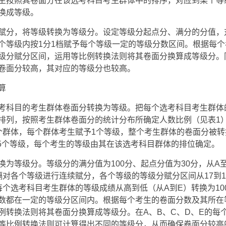
生按照其卷面分在该选考科目考生群体中的排序，对应到某个等
换成等级。
赋分，将等级转换为等级分。设定等级分起点分、满分的分值，
个等级内按1分1档赋予每个等级一定的等级分数区间。根据每
级分赋分区间，运用等比例转换法则将其卷面分换算成等级分。
卷面分较高，其对应的等级分也较高。
算
考科目的考生群体卷面分转换为等级。把每个选考科目考生群体
排列，按照考生群体卷面分的统计分布所确定人数比例（见表1
个群体，每个群体考生赋予1个等级，整个考生群体的卷面分被转
共5个等级，每个考生的等级由其在该选考科目群体的排位确定。
换为等级分。等级分的满分值为100分、起点分值为30分，从A
隔对各个等级进行连续赋分，各个等级的等级分赋分区间从17到1
每个选考科目考生群体的等级成绩从高到低（从A到E）转换为10
数都在一定的等级分区间内。根据每个考生的卷面分数及其所在
例转换法则将其卷面分换算成等级分。在A、B、C、D、E的每
等比例转换法则可计算得出不同的等级分，从而确保卷面分较高