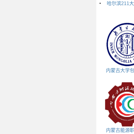
•
哈尔滨211
内蒙古大学
些专业
内蒙古能源