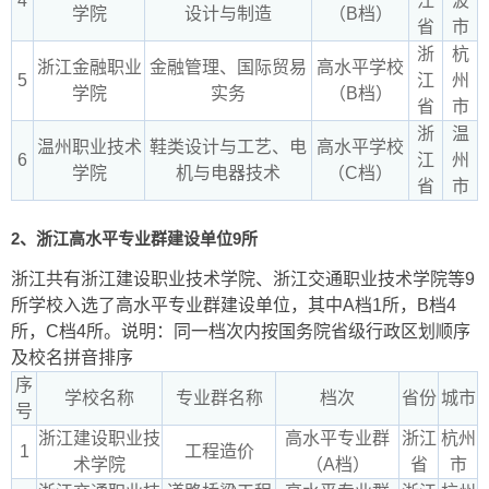
4
江
波
学院
设计与制造
（B档）
省
市
浙
杭
浙江金融职业
金融管理、国际贸易
高水平学校
5
江
州
学院
实务
（B档）
省
市
浙
温
温州职业技术
鞋类设计与工艺、电
高水平学校
6
江
州
学院
机与电器技术
（C档）
省
市
2、浙江高水平专业群建设单位9所
浙江共有浙江建设职业技术学院、浙江交通职业技术学院等9
所学校入选了高水平专业群建设单位，其中A档1所，B档4
所，C档4所。说明：同一档次内按国务院省级行政区划顺序
及校名拼音排序
序
学校名称
专业群名称
档次
省份
城市
号
浙江建设职业技
高水平专业群
浙江
杭州
1
工程造价
术学院
（A档）
省
市