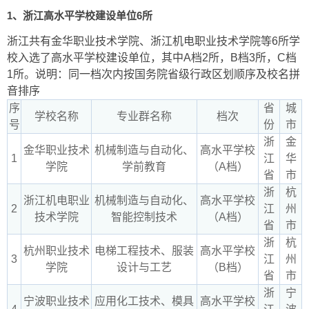
1、浙江高水平学校建设单位6所
浙江共有金华职业技术学院、浙江机电职业技术学院等6所学
校入选了高水平学校建设单位，其中A档2所，B档3所，C档
1所。说明：同一档次内按国务院省级行政区划顺序及校名拼
音排序
序
省
城
学校名称
专业群名称
档次
号
份
市
浙
金
金华职业技术
机械制造与自动化、
高水平学校
1
江
华
学院
学前教育
（A档）
省
市
浙
杭
浙江机电职业
机械制造与自动化、
高水平学校
2
江
州
技术学院
智能控制技术
（A档）
省
市
浙
杭
杭州职业技术
电梯工程技术、服装
高水平学校
3
江
州
学院
设计与工艺
（B档）
省
市
浙
宁
宁波职业技术
应用化工技术、模具
高水平学校