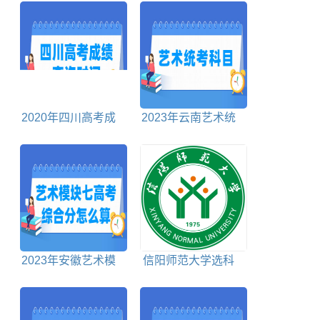
2020年四川高考成
2023年云南艺术统
绩查询时间、查询入
考科目包括哪些
口
2023年安徽艺术模
信阳师范大学选科
块七高考综合分怎么
要求一览表
算