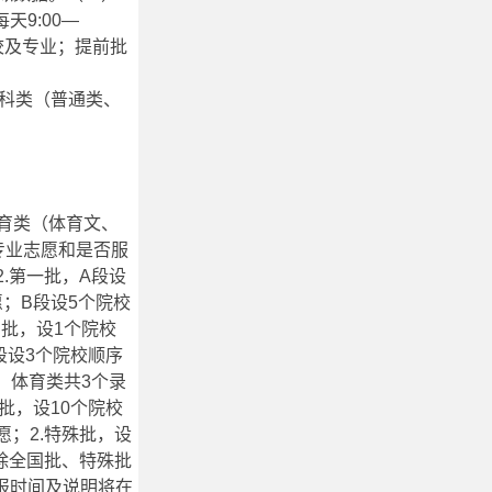
9:00—
校及专业；提前批
各科类（普通类、
育类（体育文、
专业志愿和是否服
.第一批，A段设
愿；B段设5个院校
国批，设1个院校
段设3个院校顺序
）体育类共3个录
批，设10个院校
愿；2.特殊批，设
省除全国批、特殊批
报时间及说明将在