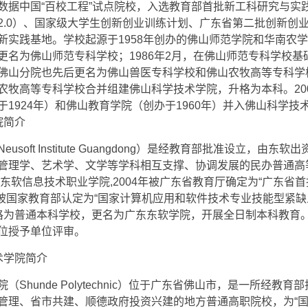
数据中国“百校工程”试点院校，入选教育部首批新工科研究与实
2.0）、国家级大学生创新创业训练计划、广东省第二批创新创
新实践基地。学校起源于1958年创办的佛山师范学院和华南农
更名为佛山师范专科学校；1986年2月，在佛山师范专科学校基
佛山分院也先后更名为佛山兽医专科学校和佛山农牧高等专科学校。
农牧高等专科学校合并组建佛山科学技术学院，升格为本科。200
于1924年）和佛山教育学院（创办于1960年）并入佛山科学技
院简介
usoft Institute Guangdong）是经教育部批准设立，由东
管理学、艺术学、文学等学科相互支撑、协调发展的民办普通高
海东软信息技术职业学院,2004年被广东省教育厅确定为“广东省
05年被国家教育部认定为“国家计算机应用和软件技术专业技能型紧
年升格为普通本科学校，更名为广东东软学院，开展全日制本科教育。
位授予单位评审。
术学院简介
（Shunde Polytechnic）位于广东省佛山市，是一所经教
管理、省市共建、顺德政府投资兴建的地方普通高职院校，为“