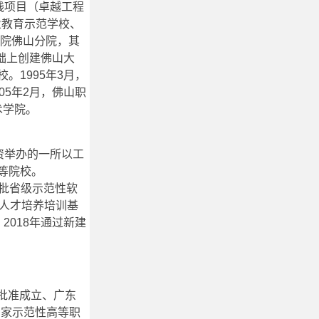
践项目（卓越工程
业教育示范学校、
学院佛山分院，其
础上创建佛山大
1995年3月，
5年2月，佛山职
术学院。
软出资举办的一所以工
等院校。
首批省级示范性软
缺人才培养培训基
2018年通过新建
育部批准成立、广东
国家示范性高等职