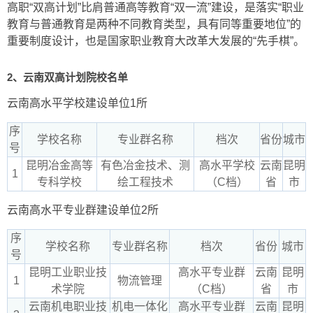
高职“双高计划”比肩普通高等教育“双一流”建设，是落实“职业
教育与普通教育是两种不同教育类型，具有同等重要地位”的
重要制度设计，也是国家职业教育大改革大发展的“先手棋”。
2、云南双高计划院校名单
云南高水平学校建设单位1所
序
学校名称
专业群名称
档次
省份
城市
号
昆明冶金高等
有色冶金技术、测
高水平学校
云南
昆明
1
专科学校
绘工程技术
（C档）
省
市
云南高水平专业群建设单位2所
序
学校名称
专业群名称
档次
省份
城市
号
昆明工业职业技
高水平专业群
云南
昆明
1
物流管理
术学院
（C档）
省
市
云南机电职业技
机电一体化
高水平专业群
云南
昆明