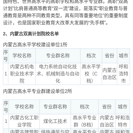
国特色、世界高水平的高职学校和高水平专业群。高职“双高
计划”比肩普通高等教育“双一流”建设，是落实“职业教育与普
通教育是两种不同教育类型，具有同等重要地位”的重要制度
设计，也是国家职业教育大改革大发展的“先手棋”。
2、内蒙古双高计划院校名单
内蒙古高水平学校建设单位1所
序
学校名称
专业群名称
档次
省份
城市
号
内蒙古机电
电力系统自动化技
高水平学
呼和
内蒙古
1
职业技术学
术、机械制造与自动
校（C
浩特
自治区
院
化
档）
市
内蒙古高水平专业群建设单位2所
序
学校名称
专业群名称
档次
省份
城市
号
内蒙古化工职
高水平专业
内蒙古
呼和浩
1
煤化工技术
业学院
群（B档）
自治区
特市
内蒙古建筑职
供热通风与空
高水平专业
内蒙古
呼和浩