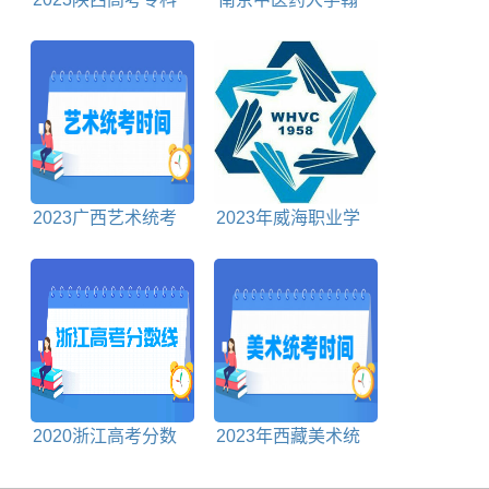
分数线多少分
林学院选科要求一览
表
2023广西艺术统考
2023年威海职业学
时间
院春季高考录取分数
线
2020浙江高考分数
2023年西藏美术统
线对照表
考时间及统考内容