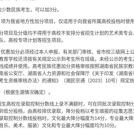
的少数民族考生，可以加3分。
9）项为我省地方性加分项目，仅适用于向我省所属高校投档时使
分项目及分值均不得用于高校不安排分省招生计划的艺术类专业
队、高校专项计划等招生项目。
高考优惠加分必须经过本人申报、有关部门审核、省市校三级网上
教育学校还须按有关规定公示到考生所在班级。未经公示的考生
档成绩并使用。高考民族优惠加分资格审核按照湖南省民族宗教
南省公安厅、湖南省人力资源和社会保障厅《关于印发〈湖南省
考生资格审核办法〉的通知》（湘民宗通〔2023〕10号）规定
降分（根据生源情况确定）。
招生高校在录取控制分数线上录不满额时，可在同批次录取控制分
到低分投档，由高校择优录取，降分投档以考生填报的征集志愿
录取控制分数线投档时，文化最大降分幅度为14分，专业最大降
音乐、美术、服装）文化和专业最大降分幅度均为10分。