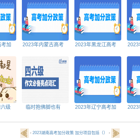
高考加
2023年内蒙古高考
2023年黑龙江高考
202
加分政策
加分政策
四六级
临时抱佛脚也有
2023年辽宁高考加
202
0句谚
用！黄金加分词句
分政策
-
2023湖南高考加分政策 加分项目包括（）
-