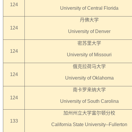
124
University of Central Florida
丹佛大学
124
University of Denver
密苏里大学
124
University of Missouri
俄克拉荷马大学
124
University of Oklahoma
南卡罗来纳大学
124
University of South Carolina
加州州立大学富尔顿分校
133
California State University--Fullerton