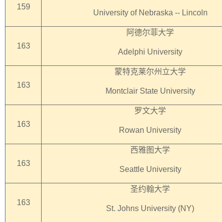
159
University of Nebraska -- Lincoln
阿德尔菲大学
163
Adelphi University
蒙特克莱尔州立大学
163
Montclair State University
罗文大学
163
Rowan University
西雅图大学
163
Seattle University
圣约翰大学
163
St. Johns University (NY)